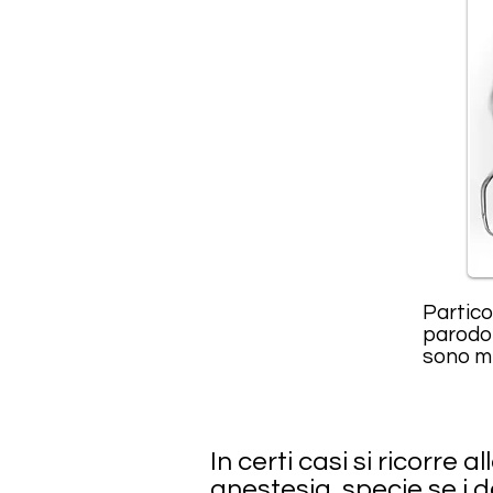
Partico
parodon
sono me
In certi casi si ricorre
anestesia, specie se i d