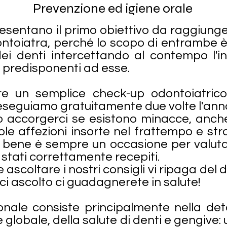
Prevenzione ed igiene orale
resentano il primo obiettivo da raggiung
dontoiatra, perché lo scopo di entrambe è
ei denti intercettando al contempo l'i
i predisponenti ad esse.
re un semplice check-up odontoiatrico 
 eseguiamo gratuitamente due volte l'anno a
accorgerci se esistono minacce, anche 
le affezioni insorte nel frattempo e st
bene è sempre un occasione per valutare 
 stati correttamente recepiti.
ascoltare i nostri consigli vi ripaga del
eci ascolto ci guadagnerete in salute!
onale consiste principalmente nella det
e globale, della salute di denti e gengiv