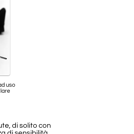
 ad uso
lare
te, di solito con
a di sensibilità