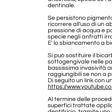
dentinale.
Se persistono pigmentazi
ricorrere all'uso di un
pressione di acqua e po
specie negli anfratti irr
E' lo sbiancamento a b
Si può sostituire il bic
sottogengivale nelle pat
bassissima invasività a
raggiungibili se non a p
Di seguito un link con u
https://www.youtube.
Al termine delle procedu
superfici trattate appl
dentifricio, tramite un