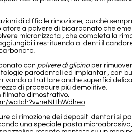
oni di difficile rimozione, purchè sempre 
 ablatore a polvere di bicarbonato che eme
lvere micronizzata , che completa la rimo
aggiungibili restituendo ai denti il candore
icarbonato.
arbonato con
polvere di glicina
per rimuovere
ologie parodontali ed implantari, con buo
rrivando a trattare anche superfici delic
rezzo di procedure più demolitive.
n filmato dimostrativo.
com/watch?v=neNHhWdlreo
re di rimozione dei depositi dentari si pa
icando una speciale pasta microabrasiva,
o spazzolino rotante montato su un manipol