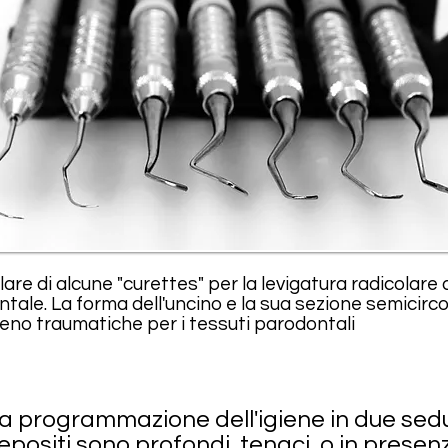
lare di alcune "curettes" per la levigatura radicolare
tale. La forma dell'uncino e la sua sezione semicirco
no traumatiche per i tessuti parodontali
 alla programmazione dell'igiene in due sedu
epositi sono profondi, tenaci, o in presenz