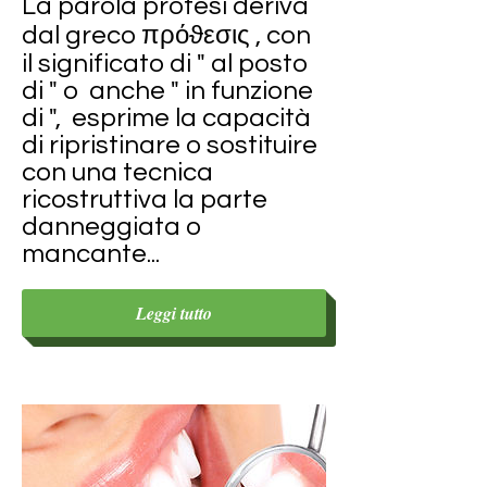
La parola protesi deriva
dal greco πρόϑεσις , con
il significato di " al posto
di " o anche " in funzione
di ", esprime la capacità
di ripristinare o sostituire
con una tecnica
ricostruttiva la parte
danneggiata o
mancante...
Leggi tutto