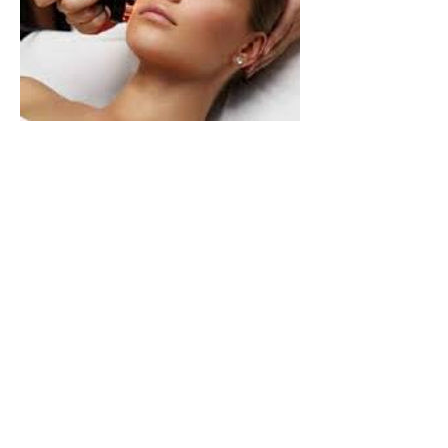
La Radiofrequenza
Medica ed Odontoiatrica
April 24, 2018
E' una delle tecniche
strumentali non invasive
più innovative ed efficaci
introdotte negli ultimi
anni nel campo della
medicina estetica non
chirurgica ad azione anti-
aging. Scopri cosa può
fare per te..