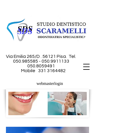
Via Emilia 265/D . 56121 Pisa.
Tel.
050.985585 - 050
.9911133
050.8059491
Mobile
331 3164482
webmasterlogin