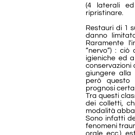
(4 laterali 
ripristinare.
Restauri di 1 s
danno limitat
Raramente l'i
“nervo”) : ci
igieniche ed a
conservazioni d
giungere alla 
però questo 
prognosi certa
Tra questi clas
dei colletti, 
modalità abbas
Sono infatti d
fenomeni trauma
orale ecc.) e