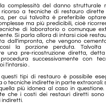
lla complessità del danno strutturale
il ricorso a tecniche di restauro dirett
a, per cui talvolta è preferibile optar
complesse ma più predicibili, cioè ricorr
tecniche di laboratorio o comunque ext
nte. Si parla allora di intarsi cioè restau
uta dall'impronta, che vengono cement
 così la porzione perduta. Talvolta 
e una pre-ricostruzione diretta, detta
 procedura successivamente con tecn
l'intarsio .
 questi tipi di restauro è possibile ese
a o tecniche indirette in parte extraorali: 
 quella più idonea al caso in question
e che i costi dei restauri diretti sono
 indiretti.