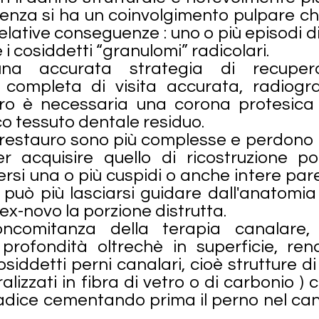
enza si ha un coinvolgimento pulpare ch
relative conseguenze : uno o più episodi di
i cosiddetti “granulomi” radicolari.
na accurata strategia di recupe
ompleta di visita accurata, radiograf
uro è necessaria una corona protesica 
co tessuto dentale residuo.
 restauro sono più complesse e perdono l
er acquisire quello di ricostruzione 
si una o più cuspidi o anche intere paret
n può più lasciarsi guidare dall'anatomi
ex-novo la porzione distrutta.
ncomitanza della terapia canalare,
 profondità oltrechè in superficie, re
osiddetti perni canalari, cioè strutture di
lizzati in fibra di vetro o di carbonio ) c
radice cementando prima il perno nel can