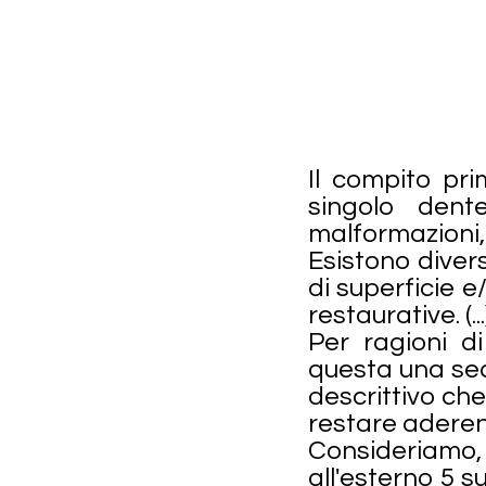
Il compito prim
singolo den
malformazioni, 
Esistono diver
di superficie e
restaurative. (...
Per ragioni d
questa una se
descrittivo ch
restare aderent
Consideriamo
all'esterno 5 s