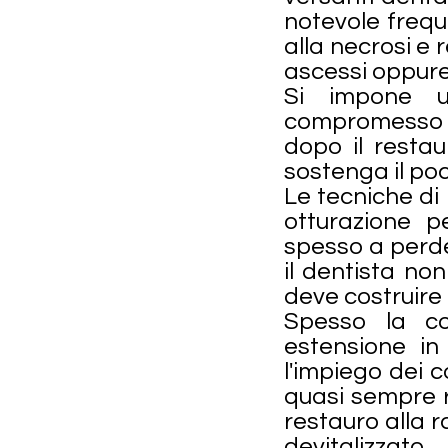
notevole frequ
alla necrosi e 
ascessi oppure 
Si impone u
compromesso c
dopo il resta
sostenga il po
Le tecniche di
otturazione p
spesso a perder
il dentista no
deve costruire 
Spesso la co
estensione in
l'impiego dei c
quasi sempre ra
restauro alla 
devitalizzato.