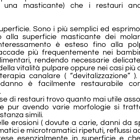
ed una masticante) che i restauri a
uperficie. Sono i più semplici ed esprimo
o alla superficie masticante dei molar
nteressamento è esteso fino alla pol
ò accade più frequentemente nei bambin
limentari, rendendo necessarie delicate
ella vitalità pulpare oppure nei casi più 
terapia canalare ( “devitalizzazione” 
danno è facilmente restaurabile co
.
se di restauri trovo quanto mai utile assoc
che pur avendo varie morfologie si trat
tanza simili.
elle erosioni ( dovute a carie, danni da
tici e microtramatici ripetuti, reflussi a
stese esenzialmente in superficie e ch