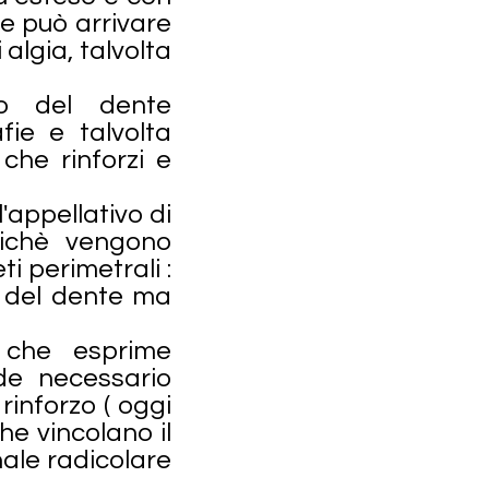
e può arrivare
 algia, talvolta
ro del dente
ie e talvolta
che rinforzi e
'appellativo di
poichè vengono
i perimetrali :
a del dente ma
 che esprime
nde necessario
 rinforzo ( oggi
he vincolano il
ale radicolare