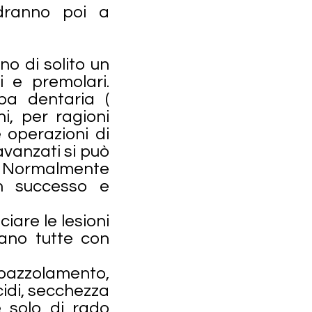
ndranno poi a
no di solito un
i e premolari.
pa dentaria (
i, per ragioni
 operazioni di
avanzati si può
). Normalmente
n successo e
iare le lesioni
tano tutte con
 spazzolamento,
cidi, secchezza
e solo di rado