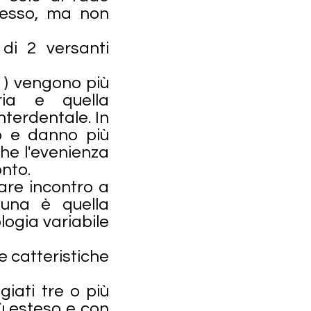
pesso, ma non
 di 2 versanti
i ) vengono più
ria e quella
nterdentale. In
o e danno più
he l'evenienza
onto.
dare incontro a
 una è quella
logia variabile
le catteristiche
iati tre o più
iù esteso e con