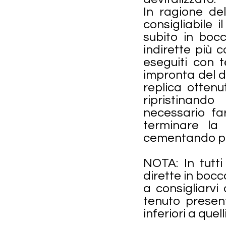
In ragione de
consigliabile 
subito in bocc
indirette più 
eseguiti con 
impronta del de
replica otten
ripristinando
necessario far
terminare la
cementando poi 
NOTA: In tutti
dirette in bocc
a consigliarvi
tenuto present
inferiori a quelli