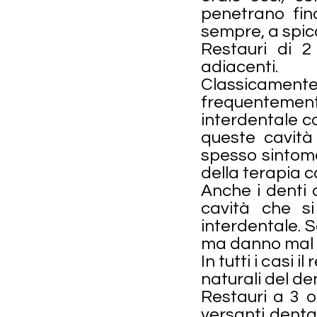
penetrano fin
sempre, a spicc
Restauri di 2
adiacenti.
Classicamente 
frequentemen
interdentale c
queste cavità
spesso sintom
della terapia c
Anche i denti a
cavità che si
interdentale. S
ma danno mal d
In tutti i casi 
naturali del den
Restauri a 3 o
versanti denta