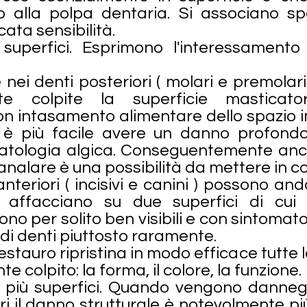
o alla polpa dentaria. Si associano s
ata sensibilità.
 superfici. Esprimono l'interessamento
nei denti posteriori ( molari e premolar
te colpite la superficie masticato
on intasamento alimentare dello spazio i
 è più facile avere un danno profond
atologia algica. Conseguentemente anc
analare è una possibilità da mettere in c
nteriori ( incisivi e canini ) possono an
 affacciano su due superfici di cui
ono per solito ben visibili e con sintomato
i denti piuttosto raramente.
il restauro ripristina in modo efficace tutte 
te colpito: la forma, il colore, la funzione.
 più superfici. Quando vengono dannegg
ri il danno strutturale è notevolmente p