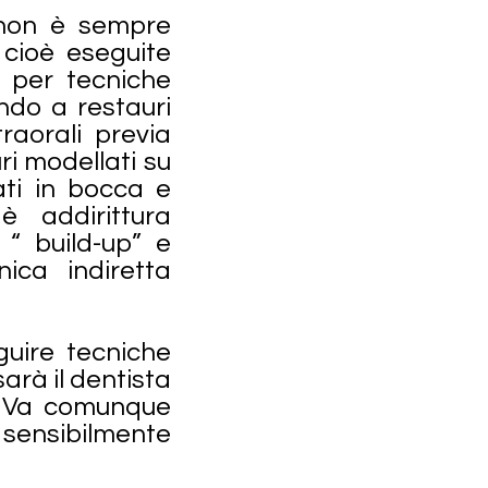
 non è sempre
e cioè eseguite
e per tecniche
endo a restauri
raorali previa
ri modellati su
ati in bocca e
è addirittura
 “ build-up” e
ica indiretta
guire tecniche
sarà il dentista
e. Va comunque
 sensibilmente