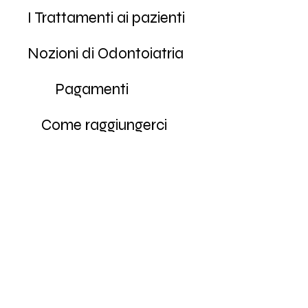
I Trattamenti ai pazienti
Nozioni di Odontoiatria
Pagamenti
Come raggiungerci
Disinfezione e Sterilizzazione
In caso di urgenza...
Prenotazioni
Casi clinici
Come contattarci