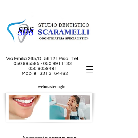
Via Emilia 265/D . 56121 Pisa.
Tel.
050.985585 - 050
.9911133
050.8059491
Mobile
331 3164482
webmasterlogin