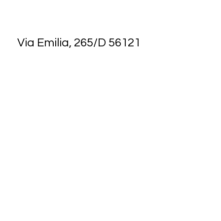
Via Emilia, 265/D 56121
Pisa
info@studiodentisticoscaramelli.it
L'Equipe dello Studio
I Trattamenti ai pazienti
Nozioni di Odontoiatria
Pagamenti
Come raggiungerci