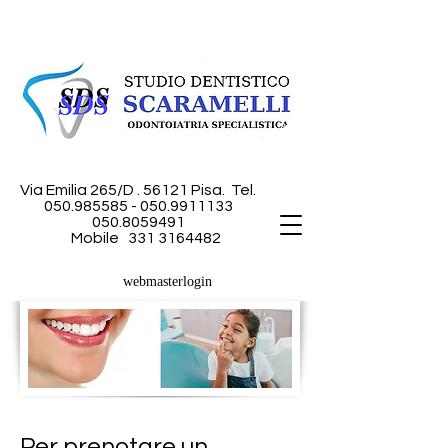
Via Emilia 265/D . 56121 Pisa.
Tel.
050.985585 - 050
.9911133
050.8059491
Mobile
331 3164482
webmasterlogin
Per prenotare un