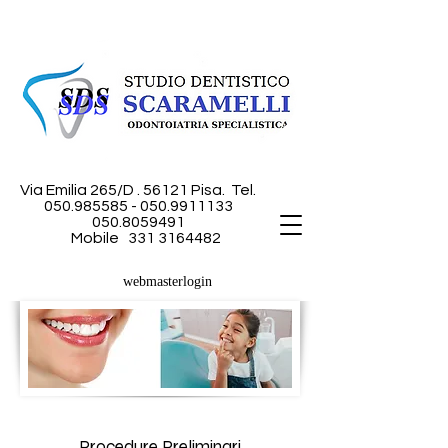
Via Emilia 265/D . 56121 Pisa.
Tel.
050.985585 - 050
.9911133
050.8059491
Mobile
331 3164482
webmasterlogin
Procedure Preliminari