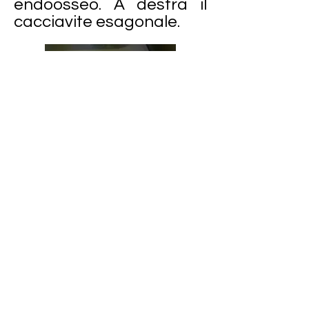
endoosseo. A destra il
cacciavite esagonale.
Foto dimostrativa di
assemblaggio tra
impianto, moncone e vite
di fissaggio prima del
serraggio finale.