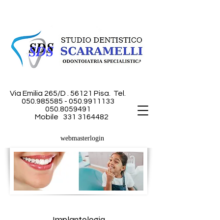
Via Emilia 265/D . 56121 Pisa.
Tel.
050.985585 - 050
.9911133
050.8059491
Mobile
331 3164482
webmasterlogin
Implantologia