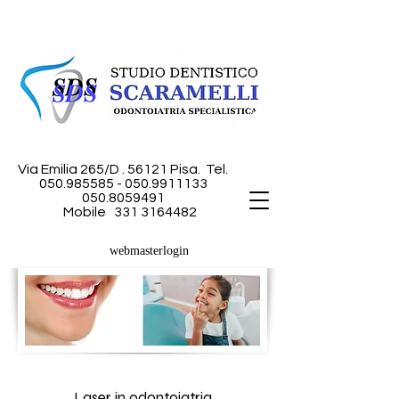
Via Emilia 265/D . 56121 Pisa.
Tel.
050.985585 - 050
.9911133
050.8059491
Mobile
331 3164482
webmasterlogin
Laser in odontoiatria