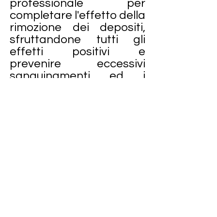
professionale per
completare l'effetto della
rimozione dei depositi,
sfruttandone tutti gli
effetti positivi e
prevenire eccessivi
sanguinamenti ed i
fastidi che seguono una
seduta impegnativa.
Segnaliamo infine
l'effetto potenziante lo
sbiancamento dei denti,
vitali e non, tramite
opportuni protocolli che
ne garantiscono il
successo.