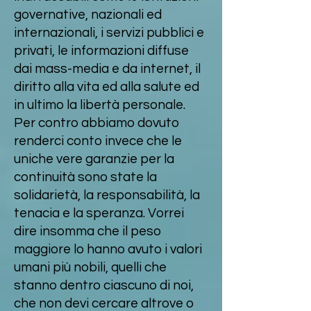
governative, nazionali ed
internazionali, i servizi pubblici e
privati, le informazioni diffuse
dai mass-media e da internet, il
diritto alla vita ed alla salute ed
in ultimo la libertà personale.
Per contro abbiamo dovuto
renderci conto invece che le
uniche vere garanzie per la
continuità sono state la
solidarietà, la responsabilità, la
tenacia e la speranza. Vorrei
dire insomma che il peso
maggiore lo hanno avuto i valori
umani più nobili, quelli che
stanno dentro ciascuno di noi,
che non devi cercare altrove o