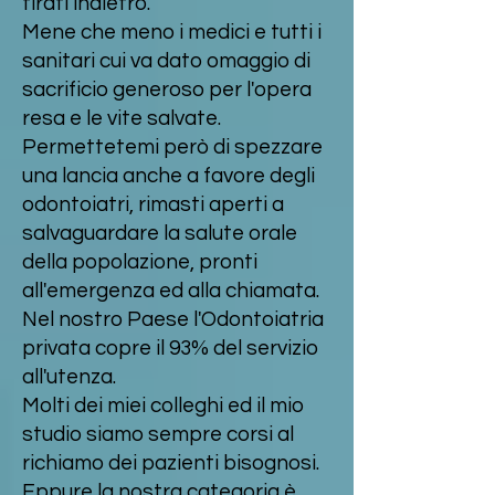
tirati indietro.
Mene che meno i medici e tutti i
sanitari cui va dato omaggio di
sacrificio generoso per l'opera
resa e le vite salvate.
Permettetemi però di spezzare
una lancia anche a favore degli
odontoiatri, rimasti aperti a
salvaguardare la salute orale
della popolazione, pronti
all'emergenza ed alla chiamata.
Nel nostro Paese l'Odontoiatria
privata copre il 93% del servizio
all'utenza.
Molti dei miei colleghi ed il mio
studio siamo sempre corsi al
richiamo dei pazienti bisognosi.
Eppure la nostra categoria è