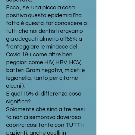
Ecco , se una piccola cosa
positiva questa epidemia l'ha
fatta è questa: far conoscere a
tutti che noi dentisti eravamo
già adeguati almeno all'85% a
fronteggiare le minacce del
Covid 19 ( come altre ben
peggiori come HIV, HBV, HCV,
batteri Gram negativi, miceti e
legionella, tanto per citarne
alcuni ).
E quel 15% di differenza cosa
significa?
Solamente che sino a tre mesi
fa non ci sembrava doveroso
coprirci così tanto con TUTTI i
pazienti, anche quelli in