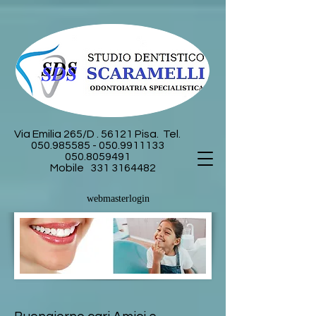
Via Emilia 265/D . 56121 Pisa.
Tel.
050.985585 - 050
.9911133
050.8059491
Mobile
331 3164482
webmasterlogin