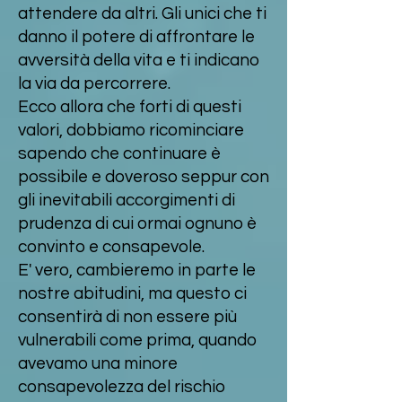
attendere da altri. Gli unici che ti
danno il potere di affrontare le
avversità della vita e ti indicano
la via da percorrere.
Ecco allora che forti di questi
valori, dobbiamo ricominciare
sapendo che continuare è
possibile e doveroso seppur con
gli inevitabili accorgimenti di
prudenza di cui ormai ognuno è
convinto e consapevole.
E' vero, cambieremo in parte le
nostre abitudini, ma questo ci
consentirà di non essere più
vulnerabili come prima, quando
avevamo una minore
consapevolezza del rischio