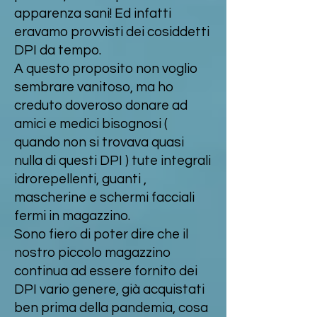
apparenza sani! Ed infatti
eravamo provvisti dei cosiddetti
DPI da tempo.
A questo proposito non voglio
sembrare vanitoso, ma ho
creduto doveroso donare ad
amici e medici bisognosi (
quando non si trovava quasi
nulla di questi DPI ) tute integrali
idrorepellenti, guanti ,
mascherine e schermi facciali
fermi in magazzino.
Sono fiero di poter dire che il
nostro piccolo magazzino
continua ad essere fornito dei
DPI vario genere, già acquistati
ben prima della pandemia, cosa