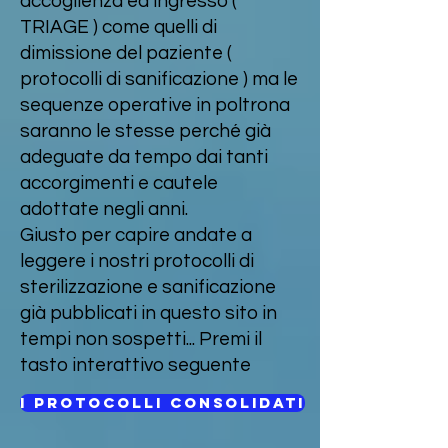
accoglienza ed ingresso (
TRIAGE ) come quelli di
dimissione del paziente (
protocolli di sanificazione ) ma le
sequenze operative in poltrona
saranno le stesse perché già
adeguate da tempo dai tanti
accorgimenti e cautele
adottate negli anni.
Giusto per capire andate a
leggere i nostri protocolli di
sterilizzazione e sanificazione
già pubblicati in questo sito in
tempi non sospetti... Premi il
tasto interattivo seguente
I PROTOCOLLI CONSOLIDATI