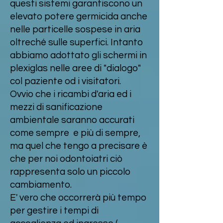
questi sistemi garantiscono un
elevato potere germicida anche
nelle particelle sospese in aria
oltreché sulle superfici. Intanto
abbiamo adottato gli schermi in
plexiglas nelle aree di "dialogo"
col paziente od i visitatori.
Ovvio che i ricambi d'aria ed i
mezzi di sanificazione
ambientale saranno accurati
come sempre e più di sempre,
ma quel che tengo a precisare è
che per noi odontoiatri ciò
rappresenta solo un piccolo
cambiamento.
E' vero che occorrerà più tempo
per gestire i tempi di