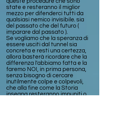
queste procedure che sono
state e resteranno il miglior
mezzo per difenderci tutti da
qualsiasi nemico invisibile. sia
del passato che del futuro (
imparare dal passato ).
Se vogliamo che la speranza di
essere usciti dal tunnel sia
concreta e resti una certezza,
allora basterà ricordare che la
differenza l'abbiamo fatta e la
faremo NOI, in prima persona,
senza bisogno di cercare
inutilmente colpe e colpevoli,
che alla fine come la Storia
insegna resteranno impuniti o
sconosciuti...
Occorre solo che ciascuno
faccia la propria parte del
compito quotidiano sapendo
che solo lui stesso , insieme a
tutti, è la prima certezza e
garanzia di continuità.