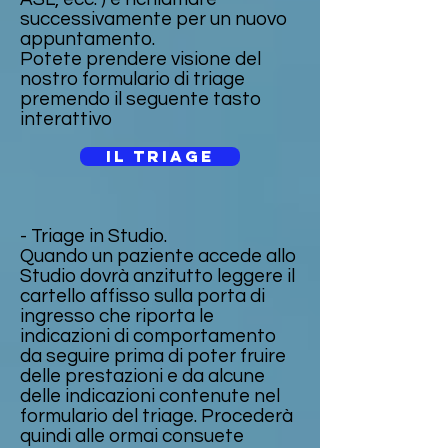
successivamente per un nuovo
appuntamento.
Potete prendere visione del
nostro formulario di triage
premendo il seguente tasto
interattivo
IL TRIAGE
- Triage in Studio.
Quando un paziente accede allo
Studio dovrà anzitutto leggere il
cartello affisso sulla porta di
ingresso che riporta le
indicazioni di comportamento
da seguire prima di poter fruire
delle prestazioni e da alcune
delle indicazioni contenute nel
formulario del triage. Procederà
quindi alle ormai consuete