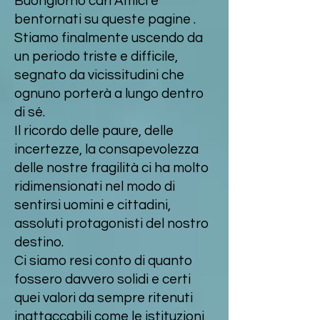
Buongiorno cari Amici e
bentornati su queste pagine .
Stiamo finalmente uscendo da
un periodo triste e difficile,
segnato da vicissitudini che
ognuno porterà a lungo dentro
di sé.
Il ricordo delle paure, delle
incertezze, la consapevolezza
delle nostre fragilità ci ha molto
ridimensionati nel modo di
sentirsi uomini e cittadini,
assoluti protagonisti del nostro
destino.
Ci siamo resi conto di quanto
fossero davvero solidi e certi
quei valori da sempre ritenuti
inattaccabili come le istituzioni