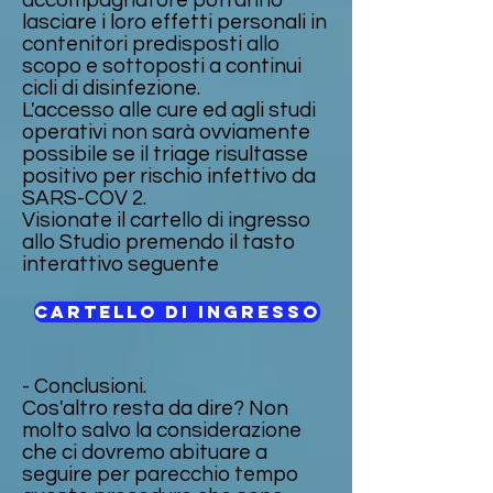
accompagnatore potranno
lasciare i loro effetti personali in
contenitori predisposti allo
scopo e sottoposti a continui
cicli di disinfezione.
L'accesso alle cure ed agli studi
operativi non sarà ovviamente
possibile se il triage risultasse
positivo per rischio infettivo da
SARS-COV 2.
Visionate il cartello di ingresso
allo Studio premendo il tasto
interattivo seguente
cartello di ingresso
- Conclusioni.
Cos'altro resta da dire? Non
molto salvo la considerazione
che ci dovremo abituare a
seguire per parecchio tempo