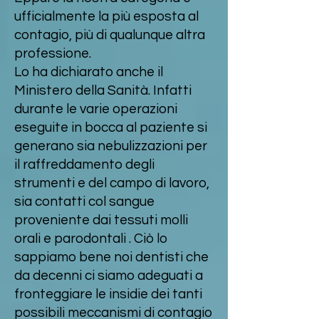
ufficialmente la più esposta al
contagio, più di qualunque altra
professione.
Lo ha dichiarato anche il
Ministero della Sanità. Infatti
durante le varie operazioni
eseguite in bocca al paziente si
generano sia nebulizzazioni per
il raffreddamento degli
strumenti e del campo di lavoro,
sia contatti col sangue
proveniente dai tessuti molli
orali e parodontali . Ciò lo
sappiamo bene noi dentisti che
da decenni ci siamo adeguati a
fronteggiare le insidie dei tanti
possibili meccanismi di contagio