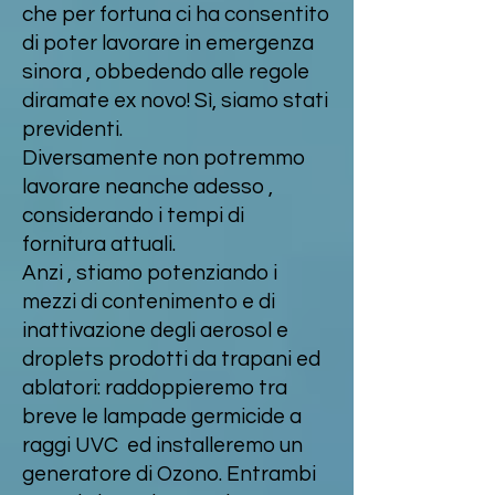
che per fortuna ci ha consentito
di poter lavorare in emergenza
sinora , obbedendo alle regole
diramate ex novo! Sì, siamo stati
previdenti.
Diversamente non potremmo
lavorare neanche adesso ,
considerando i tempi di
fornitura attuali.
Anzi , stiamo potenziando i
mezzi di contenimento e di
inattivazione degli aerosol e
droplets prodotti da trapani ed
ablatori: raddoppieremo tra
breve le lampade germicide a
raggi UVC ed installeremo un
generatore di Ozono. Entrambi