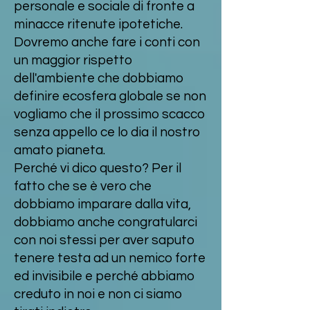
personale e sociale di fronte a
minacce ritenute ipotetiche.
Dovremo anche fare i conti con
un maggior rispetto
dell'ambiente che dobbiamo
definire ecosfera globale se non
vogliamo che il prossimo scacco
senza appello ce lo dia il nostro
amato pianeta.
Perché vi dico questo? Per il
fatto che se è vero che
dobbiamo imparare dalla vita,
dobbiamo anche congratularci
con noi stessi per aver saputo
tenere testa ad un nemico forte
ed invisibile e perché abbiamo
creduto in noi e non ci siamo