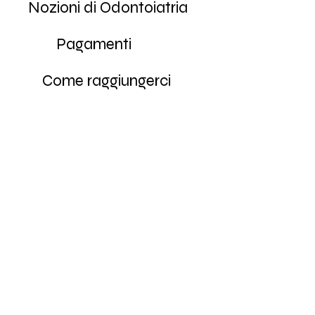
Nozioni di Odontoiatria
Pagamenti
Come raggiungerci
Disinfezione e Sterilizzazione
In caso di urgenza...
Prenotazioni
Casi clinici
Come contattarci
Il Bite