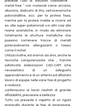
prevede l'uso di soluzioni cosiddette “ 
metal-free “ con materiali come zirconia, 
allumina, disilicato di litio, vetroceramiche 
policristallline, ecc. per la protesi fissa, 
mentre per la protesi mobile si ricorre ad 
es. alle super-poliammidi o in altri casi alle 
resine acetaliche, in modo da eliminare 
totalmente le strutture metalliche che 
possono contenere tracce di metalli 
potenzialmente allergizzanti o tossici 
come il nichel.
Utilizzo inoltre, ed oramai da anni, anche le 
tecniche computerizzate che , tramite 
sofisticate elaborazioni CAD-CAM (che 
necessitano di un adeguato 
apprendimento e di un attento ed affiatato 
lavoro di equipe nelle varie fasi di progetto 
e realizzo)
conferiscono ai lavori risultati di grande 
affidabilità, precisione e bellezza.
Tutto ciò prevede il rispetto di un rigido 
protocollo durante le fasi di lavorazione, 